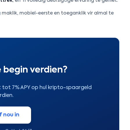
nttrek
, en 'n volledig deursigtige ervaring te geniet.
maklik, mobiel-eerste en toeganklik vir almal te
 begin verdien?
at tot 7% APY op hul kripto-spaargeld
rdien.
f nou in