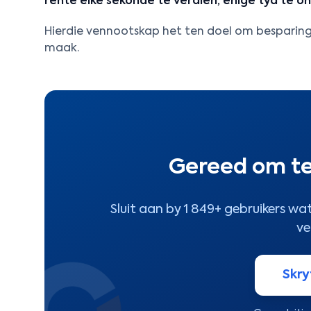
rente elke sekonde te verdien, enige tyd te o
Hierdie vennootskap het ten doel om besparing 
maak.
Gereed om te
Sluit aan by 1 849+ gebruikers w
ve
Skry