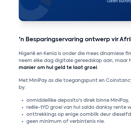
Geen sluitin
'n Besparingservaring ontwerp vir Af
Nigerië en Kenia is onder die mees dinamiese fin
neem elke dag digitale gereedskap aan, maar h
manier om hul geld te laat groei
.
Met MiniPay as die toegangspunt en Coinstancy 
by:
onmiddellike deposito's direk binne MiniPay,
reële-tYD groei van hul saldo danksy rente 
onttrekkings op enige oomblik deur dieselfd
geen minimum of verbintenis nie.