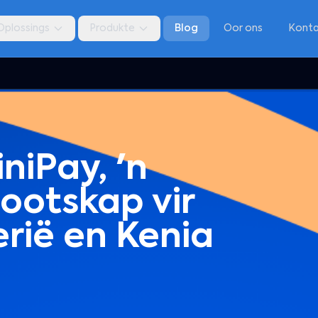
Oplossings
Produkte
Blog
Oor ons
Kont
niPay, 'n
ootskap vir
erië en Kenia