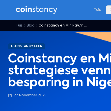
Tuis
Tuis
Blog
Coinstancy en MiniPay, 'n strategiese vennootskap vir besparing in Nigerië en Kenia
COINSTANCY LEER
Coinstancy en Mi
strategiese venn
besparing in Nig
27 November 2025