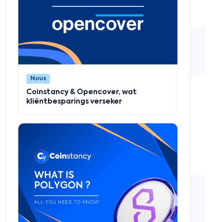
Nuus
Coinstancy & Opencover, wat
kliëntbesparings verseker