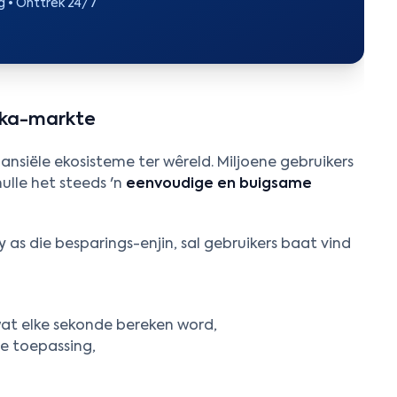
g • Onttrek 24/7
rika-markte
ansiële ekosisteme ter wêreld. Miljoene gebruikers
ulle het steeds 'n
eenvoudige en buigsame
as die besparings-enjin, sal gebruikers baat vind
wat elke sekonde bereken word,
e toepassing,