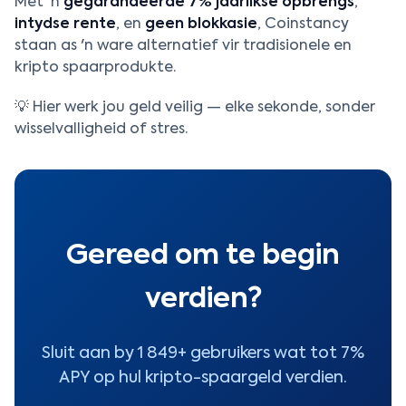
Met 'n
gegarandeerde 7% jaarlikse opbrengs
,
intydse rente
, en
geen blokkasie
, Coinstancy
staan as 'n ware alternatief vir tradisionele en
kripto spaarprodukte.
💡 Hier werk jou geld veilig — elke sekonde, sonder
wisselvalligheid of stres.
Gereed om te begin
verdien?
Sluit aan by 1 849+ gebruikers wat tot 7%
APY op hul kripto-spaargeld verdien.