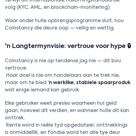
terwyl dit internasionale nakomingstandaarde
volg (KYC, AML, en blockchain-monitering).
Waar ander hulle opbrengsprogramme sluit, hou
Coinstancy die deure oop — veilig en wettig.
'n Langtermynvisie: vertroue voor hype 🔒
Coinstancy is nie op tendense jag nie — dit bou
vertroue.
Haar doel is nie om handelaars aan te trek nie,
maar om te bied
‘n werklike, stabiele spaarproduk
wat enige iemand kan gebruik.
Elke gebruiker weet presies waarheen hul geld
gaan, hoeveel dit verdien, en wanneer hulle dit kan
onttrek.
Rente word in reële tyd opgedateer, onttrekkings
is onmiddellik, en fondse word ten alle tye deur