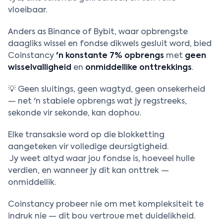
vloeibaar.
Anders as Binance of Bybit, waar opbrengste
daagliks wissel en fondse dikwels gesluit word, bied
Coinstancy
'n konstante 7% opbrengs
met
geen
wisselvalligheid
en
onmiddellike onttrekkings
.
💡 Geen sluitings, geen wagtyd, geen onsekerheid
— net 'n stabiele opbrengs wat jy regstreeks,
sekonde vir sekonde, kan dophou.
Elke transaksie word op die blokketting
aangeteken vir volledige deursigtigheid.
Jy weet altyd waar jou fondse is, hoeveel hulle
verdien, en wanneer jy dit kan onttrek —
onmiddellik.
Coinstancy probeer nie om met kompleksiteit te
indruk nie — dit bou vertroue met duidelikheid.