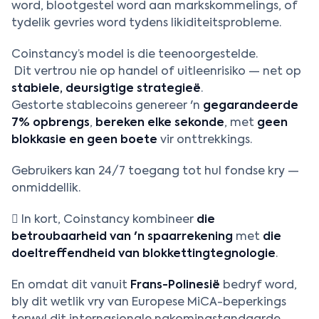
word, blootgestel word aan markskommelings, of
tydelik gevries word tydens likiditeitsprobleme.
Coinstancy’s model is die teenoorgestelde.
Dit vertrou nie op handel of uitleenrisiko — net op
stabiele, deursigtige strategieë
.
Gestorte stablecoins genereer 'n
gegarandeerde
7% opbrengs
,
bereken elke sekonde
, met
geen
blokkasie en geen boete
vir onttrekkings.
Gebruikers kan 24/7 toegang tot hul fondse kry —
onmiddellik.
 In kort, Coinstancy kombineer
die
betroubaarheid van 'n spaarrekening
met
die
doeltreffendheid van blokkettingtegnologie
.
En omdat dit vanuit
Frans-Polinesië
bedryf word,
bly dit wetlik vry van Europese MiCA-beperkings