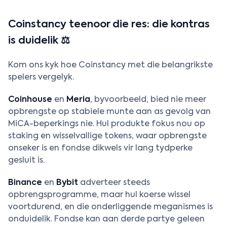
Coinstancy teenoor die res: die kontras
is duidelik ⚖️
Kom ons kyk hoe Coinstancy met die belangrikste
spelers vergelyk.
Coinhouse
en
Meria
, byvoorbeeld, bied nie meer
opbrengste op stabiele munte aan as gevolg van
MiCA-beperkings nie. Hul produkte fokus nou op
staking en wisselvallige tokens, waar opbrengste
onseker is en fondse dikwels vir lang tydperke
gesluit is.
Binance
en
Bybit
adverteer steeds
opbrengsprogramme, maar hul koerse wissel
voortdurend, en die onderliggende meganismes is
onduidelik. Fondse kan aan derde partye geleen