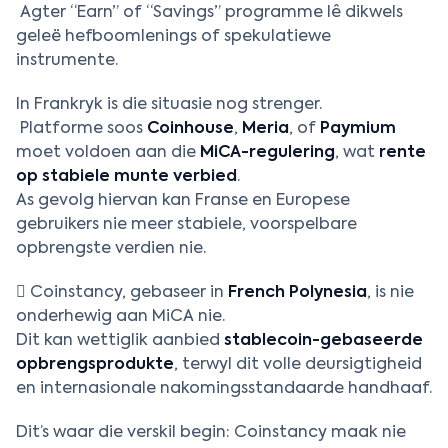
Agter “Earn” of “Savings” programme lê dikwels
geleë hefboomlenings of spekulatiewe
instrumente.
In Frankryk is die situasie nog strenger.
Platforme soos
Coinhouse
,
Meria
, of
Paymium
moet voldoen aan die
MiCA-regulering
, wat
rente
op stabiele munte verbied
.
As gevolg hiervan kan Franse en Europese
gebruikers nie meer stabiele, voorspelbare
opbrengste verdien nie.
 Coinstancy, gebaseer in
French Polynesia
, is nie
onderhewig aan MiCA nie.
Dit kan wettiglik aanbied
stablecoin-gebaseerde
opbrengsprodukte
, terwyl dit volle deursigtigheid
en internasionale nakomingsstandaarde handhaaf.
Dit’s waar die verskil begin: Coinstancy maak nie