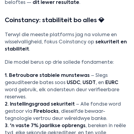
beloftes —
dit lewer resultate
.
Coinstancy: stabiliteit bo alles 💎
Terwyl die meeste platforms jag na volume en
wisselvalligheid, fokus Coinstancy op
sekuriteit en
stabiliteit
.
Die model berus op drie soliede fondamente:
1. Betroubare stabiele munstewas
– Slegs
geauditeerde bates soos
USDC
,
USDT
, en
EURC
word gebruik, elk ondersteun deur verifieerbare
reserwes.
2. Instellingsgraad sekuriteit
– Alle fondse word
gestoor via
Fireblocks
, dieselfde bewaar-
tegnologie vertrou deur wêreldwye banke.
3. 'n vaste 7% jaarlikse opbrengs
, bereken in reële
tyd, elke sekonde gekrediteer, en ten volle