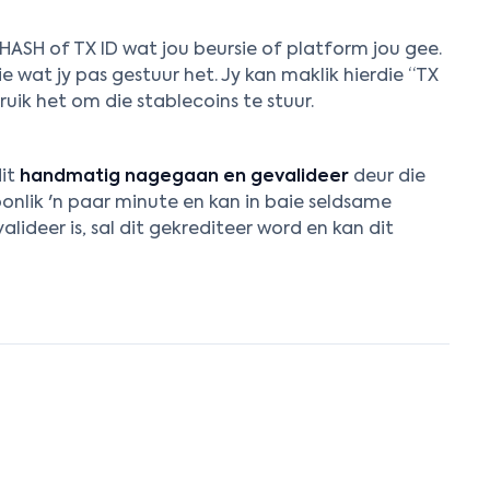
 HASH of TX ID wat jou beursie of platform jou gee.
sie wat jy pas gestuur het. Jy kan maklik hierdie “TX
uik het om die stablecoins te stuur.
dit
handmatig nagegaan en gevalideer
deur die
nlik 'n paar minute en kan in baie seldsame
lideer is, sal dit gekrediteer word en kan dit