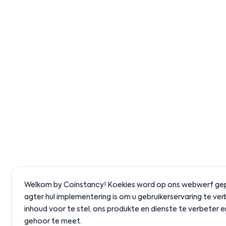
Welkom by Coinstancy! Koekies word op ons webwerf gepl
agter hul implementering is om u gebruikerservaring te ver
inhoud voor te stel, ons produkte en dienste te verbeter 
gehoor te meet.