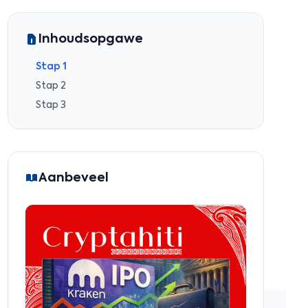
Inhoudsopgawe
Stap 1
Stap 2
Stap 3
Aanbeveel