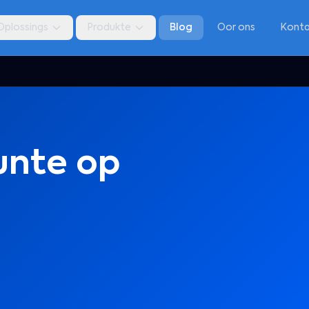
Oplossings
Produkte
Blog
Oor ons
Kont
unte op