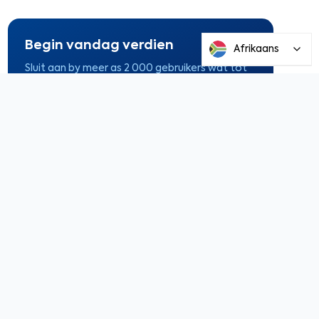
Begin vandag verdien
Afrikaans
Sluit aan by meer as 2 000 gebruikers wat tot
7% APY verdien.
Teken gratis aan
n?
spaargeld