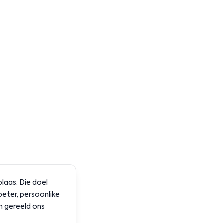
aas. Die doel
beter, persoonlike
en gereeld ons