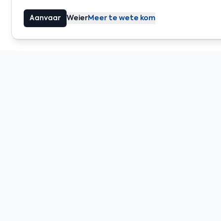
Aanvaar
Weier
Meer te wete kom
G
Sluit aa