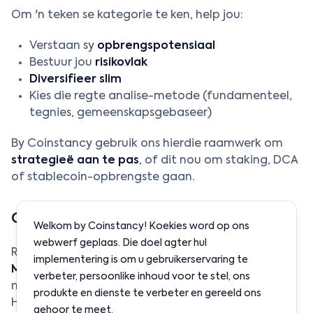
Om 'n teken se kategorie te ken, help jou:
Verstaan sy
opbrengspotensiaal
Bestuur jou
risikovlak
Diversifieer slim
Kies die regte analise-metode (fundamenteel,
tegnies, gemeenskapsgebaseer)
By Coinstancy gebruik ons hierdie raamwerk om
strategieë aan te pas
, of dit nou om staking, DCA
of stablecoin-opbrengste gaan.
Op pad na slimmer regulering?
Welkom by Coinstancy! Koekies word op ons
webwerf geplaas. Die doel agter hul
Reguleerders het ook duidelikheid nodig. Die EU’s
implementering is om u gebruikerservaring te
MiCA-raamwerk
is 'n goeie begin, wat stabiele
verbeter, persoonlike inhoud voor te stel, ons
munte en nutstokens as verskil erken.
produkte en dienste te verbeter en gereeld ons
Herklassifikasie ondersteun
slimme kripto-
gehoor te meet.