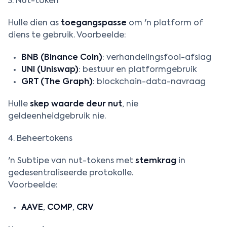
3. Nut-token
Hulle dien as
toegangspasse
om 'n platform of
diens te gebruik. Voorbeelde:
BNB (Binance Coin)
: verhandelingsfooi-afslag
UNI (Uniswap)
: bestuur en platformgebruik
GRT (The Graph)
: blockchain-data-navraag
Hulle
skep waarde deur nut
, nie
geldeenheidgebruik nie.
4. Beheertokens
'n Subtipe van nut-tokens met
stemkrag
in
gedesentraliseerde protokolle.
Voorbeelde:
AAVE
,
COMP
,
CRV