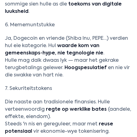
sommige sien hulle as die
toekoms van digitale
luuksheid
.
6. Mememuntstukke
Ja, Dogecoin en vriende (Shiba Inu, PEPE…) verdien
hul eie kategorie. Hul
waarde kom van
gemeenskaps‑hype, nie tegnologie nie
.
Hulle mag dalk dwaas lyk — maar het gekrake
terugbetalings gelewer.
Hoogspesulatief
en nie vir
die swakke van hart nie.
7. Sekuriteitstokens
Die naaste aan tradisionele finansies. Hulle
verteenwoordig
regte op werklike bates
(aandele,
effekte, eiendom).
Steeds 'n nis en gereguleer, maar met
reuse
potensiaal
vir ekonomie-wye tokenisering.