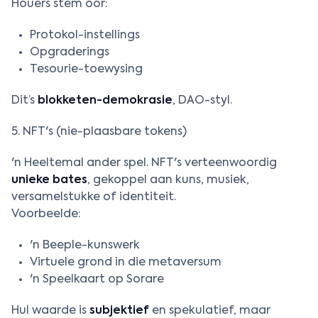
Houers stem oor:
Protokol-instellings
Opgraderings
Tesourie-toewysing
Dit’s
blokketen-demokrasie
, DAO-styl.
5. NFT's (nie-plaasbare tokens)
'n Heeltemal ander spel. NFT's verteenwoordig
unieke bates
, gekoppel aan kuns, musiek,
versamelstukke of identiteit.
Voorbeelde:
'n Beeple-kunswerk
Virtuele grond in die metaversum
'n Speelkaart op Sorare
Hul waarde is
subjektief
en spekulatief, maar