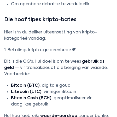
Om openbare debatte te verduidelik
Die hoof tipes kripto-bates
Hier is 'n duideliker uiteensetting van kripto-
kategorieë vandag:
1. Betalings kripto-geldeenhede 💸
Dit is die OG's. Hul doel is om te wees
gebruik as
geld
— vir transaksies of die berging van waarde.
Voorbeelde:
Bitcoin (BTC)
: digitale goud
Litecoin (LTC)
: vinniger Bitcoin
Bitcoin Cash (BCH)
: geoptimaliseer vir
daaglikse gebruik
Hul hoofgebruik:
waarde-oordrag
, sonder banke.