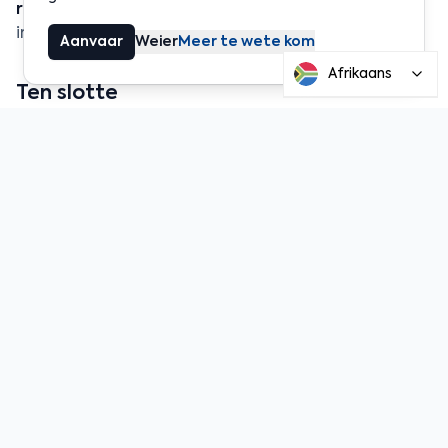
regulering
wat gebruikers beskerm
en
bevorder
innovasie.
Aanvaar
Weier
Meer te wete kom
Afrikaans
Ten slotte
Kriptos is nie almal dieselfde nie. Om hulle te
verstaan, beteken
om verder te gaan as hype en
FOMO
, en om werklike beleggingstrategieë te bou.
By Coinstancy glo ons in 'n duidelike,
gestruktureerde en gebruikersvriendelike
benadering tot kripto — en dit begin met
slim
tokenherklassifikasie
. 
Deel hierdie artikel