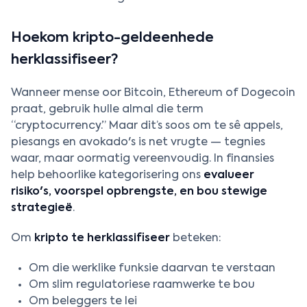
Hoekom kripto-geldeenhede
herklassifiseer?
Wanneer mense oor Bitcoin, Ethereum of Dogecoin
praat, gebruik hulle almal die term
“cryptocurrency.” Maar dit’s soos om te sê appels,
piesangs en avokado's is net vrugte — tegnies
waar, maar oormatig vereenvoudig. In finansies
help behoorlike kategorisering ons
evalueer
risiko's, voorspel opbrengste, en bou stewige
strategieë
.
Om
kripto te herklassifiseer
beteken:
Om die werklike funksie daarvan te verstaan
Om slim regulatoriese raamwerke te bou
Om beleggers te lei