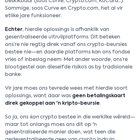
beskikbaar (soos Curve, Crypto.com, KuCard...).
Sommige, soos Curve en Crypto.com, het al vir
etlike jare funksioneer.
Echter
, hierdie oplossings is afhanklik van
gesentraliseerde uitruilplatforms. Dit beteken
ons’re nie regtig direk vanaf ons crypto-beursies
bestee nie—en daardie platforms kan ons fondse
vries of inbeslag neem. Met ander woorde, ons’re
blootgestel aan dieselfde risiko’s as by tradisionele
banke.
Vir jare moes ons tevrede wees met hierdie soort
oplossings, want daar was
geen betalingskaart
direk gekoppel aan 'n kripto-beursie
.
So ja, ons
kan
crypto bestee in die werklike wêreld—
maar tot onlangs moes ons dit op 'n
gesentraliseerde manier doen, wat teen die
gedesentraliseerde gees van crypto indruip.