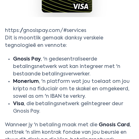
https://gnosispay.com/#services
Dit is moontlik gemaak danksy verskeie
tegnologieë en vennote:
Gnosis Pay
, 'n gedesentraliseerde
betalingsnetwerk wat kan integreer met 'n
bestaande betalingsverwerker.
Monerium
, 'n platform wat jou toelaat om jou
kripto na fiduciair om te skakel en omgekeerd,
sowel as om 'n IBAN te verkry.
Visa
, die betalingsnetwerk geïntegreer deur
Gnosis Pay.
Wanneer jy 'n betaling maak met die
Gnosis Card
,
onttrek 'n slim kontrak fondse van jou beursie en