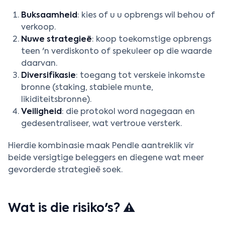
Buksaamheid
: kies of u u opbrengs wil behou of
verkoop.
Nuwe strategieë
: koop toekomstige opbrengs
teen 'n verdiskonto of spekuleer op die waarde
daarvan.
Diversifikasie
: toegang tot verskeie inkomste
bronne (staking, stabiele munte,
likiditeitsbronne).
Veiligheid
: die protokol word nagegaan en
gedesentraliseer, wat vertroue versterk.
Hierdie kombinasie maak Pendle aantreklik vir
beide versigtige beleggers en diegene wat meer
gevorderde strategieë soek.
Wat is die risiko's? ⚠️