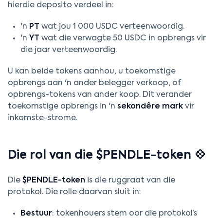
hierdie deposito verdeel in:
'n
PT
wat jou 1 000 USDC verteenwoordig.
'n
YT
wat die verwagte 50 USDC in opbrengs vir
die jaar verteenwoordig.
U kan beide tokens aanhou, u toekomstige
opbrengs aan 'n ander belegger verkoop, of
opbrengs-tokens van ander koop. Dit verander
toekomstige opbrengs in 'n
sekondêre mark
vir
inkomste-strome.
Die rol van die $PENDLE-token 💠
Die
$PENDLE-token
is die ruggraat van die
protokol. Die rolle daarvan sluit in:
Bestuur
: tokenhouers stem oor die protokol’s