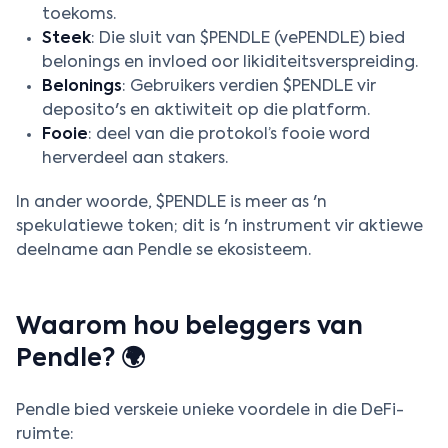
toekoms.
Steek
: Die sluit van $PENDLE (vePENDLE) bied
belonings en invloed oor likiditeitsverspreiding.
Belonings
: Gebruikers verdien $PENDLE vir
deposito's en aktiwiteit op die platform.
Fooie
: deel van die protokol’s fooie word
herverdeel aan stakers.
In ander woorde, $PENDLE is meer as 'n
spekulatiewe token; dit is 'n instrument vir aktiewe
deelname aan Pendle se ekosisteem.
Waarom hou beleggers van
Pendle? 🌍
Pendle bied verskeie unieke voordele in die DeFi-
ruimte: