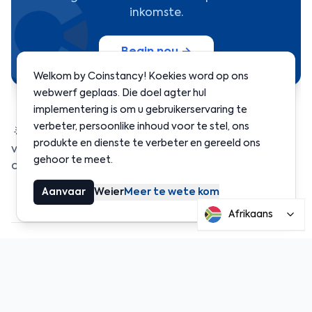
inkomste.
Begin nou →
Welkom by Coinstancy! Koekies word op ons
webwerf geplaas. Die doel agter hul
implementering is om u gebruikerservaring te
verbeter, persoonlike inhoud voor te stel, ons
🌟 Met Coinstancy kan u oplossings soos Pendle
produkte en dienste te verbeter en gereeld ons
verken en u kripto in slim, gediversifiseerde
gehoor te meet.
opbrengste omskakel.
Aanvaar
Weier
Meer te wete kom
Afrikaans
Deel hierdie artikel
Deel
LinkedIn