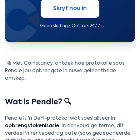
Skryf nou in
Geen sluiting • Onttrek 24/7
🚀 Met Coinstancy, ontdek hoe protokolle soos
Pendle jou opbrengste in nuwe geleenthede
omskep.
Wat is Pendle? 🔍
Pendle is 'n DeFi-protokol wat spesialiseer in
opbrengstokenisasie
. In eenvoudige terme, dit
verdeel 'n rentebedrag bate (soos gedeponeerde