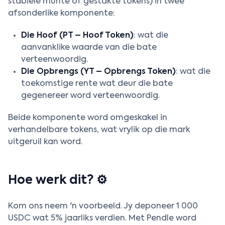
stabiele munte of gestakte tokens) in twee
afsonderlike komponente:
Die Hoof (PT – Hoof Token)
: wat die
aanvanklike waarde van die bate
verteenwoordig.
Die Opbrengs (YT – Opbrengs Token)
: wat die
toekomstige rente wat deur die bate
gegenereer word verteenwoordig.
Beide komponente word omgeskakel in
verhandelbare tokens, wat vrylik op die mark
uitgeruil kan word.
Hoe werk dit? ⚙️
Kom ons neem 'n voorbeeld. Jy deponeer 1 000
USDC wat 5% jaarliks verdien. Met Pendle word