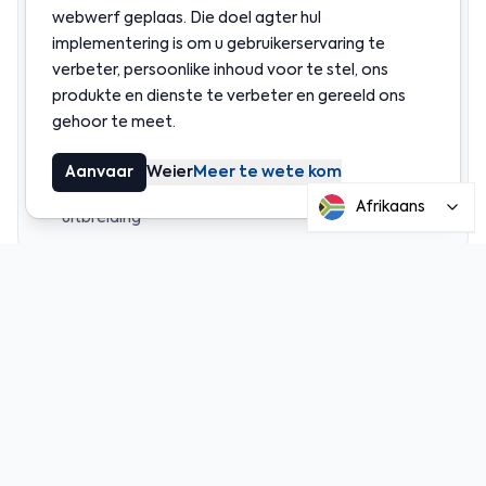
Polygon-infrastruktuur om koste te verlaag en
webwerf geplaas. Die doel agter hul
prestasie te verbeter
implementering is om u gebruikerservaring te
Volledig op‑ketting stabiele munt
verbeter, persoonlike inhoud voor te stel, ons
spaartegnologie, deursigtig en verifieerbaar
produkte en dienste te verbeter en gereeld ons
Verbeterde beskerming met
gehoor te meet.
derdepartyversekeringsdekking in die VSA
Coinme en Coinstancy: ’n langtermynsamewerking
Aanvaar
Weier
Meer te wete kom
’n nuwe mylpaal in Coinstancy’s wêreldwye
Afrikaans
uitbreiding
Aanbeveel