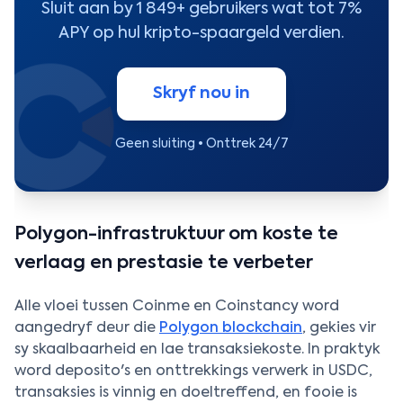
Sluit aan by 1 849+ gebruikers wat tot 7%
APY op hul kripto-spaargeld verdien.
Skryf nou in
Geen sluiting • Onttrek 24/7
Polygon-infrastruktuur om koste te
verlaag en prestasie te verbeter
Alle vloei tussen Coinme en Coinstancy word
aangedryf deur die
Polygon blockchain
, gekies vir
sy skaalbaarheid en lae transaksiekoste. In praktyk
word deposito's en onttrekkings verwerk in USDC,
transaksies is vinnig en doeltreffend, en fooie is