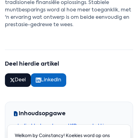
tradisionele finansiële oplossings. Stabiele
muntbesparings word al hoe meer toeganklik, met
'n ervaring wat ontwerp is om beide eenvoudig en
prestasie-gedrewe te wees.
Deel hierdie artikel
Deel
LinkedIn
Inhoudsopgawe
’n direkte brug tussen USD en op‑ketting
spaartegnologie
Welkom by Coinstancy! Koekies word op ons