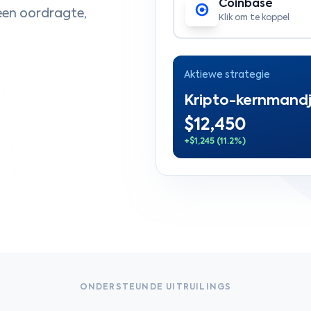
Coinbase
een oordragte,
Klik om te koppel
Aktiewe strategie
Kripto-kernmandj
$12,450
+$1,245 (11.2%)
ONDERSTEUNDE UITRUILINGS