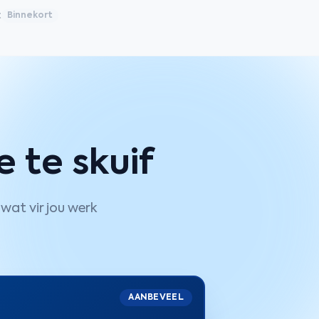
t
Binnekort
 te skuif
wat vir jou werk
AANBEVEEL