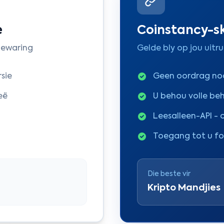
e
Coinstancy-s
bewaring
Gelde bly op jou uitrui
sie
Geen oordrag nod
eë
U behou volle be
Leesalleen-API - 
Toegang tot u f
Die beste vir
Kripto Mandjies