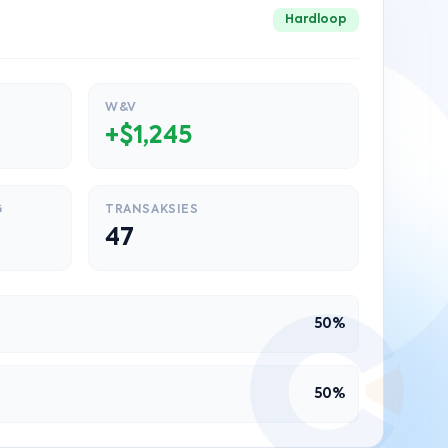
Hardloop
W&V
+$1,245
G
TRANSAKSIES
47
50%
50%