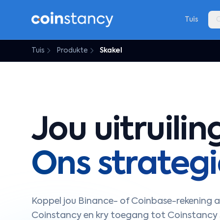
Tuis
O
Tuis
Produkte
Skakel
Jou uitruilin
Ons strategi
Koppel jou Binance- of Coinbase-rekening 
Coinstancy en kry toegang tot Coinstancy 