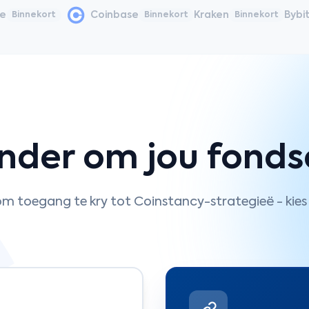
ce
Coinbase
Kraken
Bybi
Binnekort
Binnekort
Binnekort
nder om jou fondse
 toegang te kry tot Coinstancy-strategieë - kies 