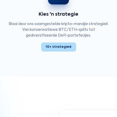
Kies 'n strategie
Blaai deur ons saamgestelde kripto-mandjie strategieë.
Van konserwatiewe BTC/ETH-splits tot
gediversifiseerde DeFi-portefeuljes.
10+ strategieë