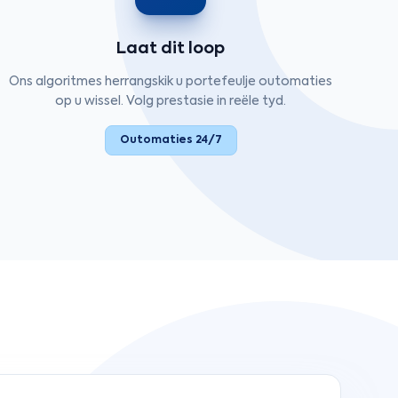
Laat dit loop
Ons algoritmes herrangskik u portefeulje outomaties
op u wissel. Volg prestasie in reële tyd.
Outomaties 24/7