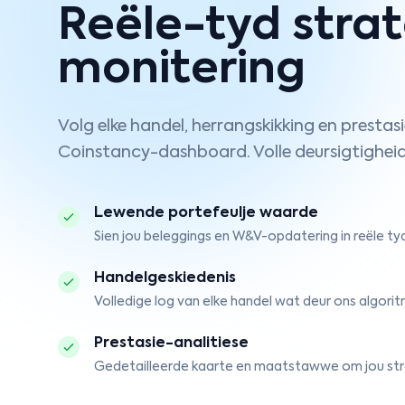
Reële-tyd stra
monitering
Volg elke handel, herrangskikking en presta
Coinstancy-dashboard. Volle deursigtigheid
Lewende portefeulje waarde
Sien jou beleggings en W&V-opdatering in reële tyd 
Handelgeskiedenis
Volledige log van elke handel wat deur ons algor
Prestasie-analitiese
Gedetailleerde kaarte en maatstawwe om jou stra