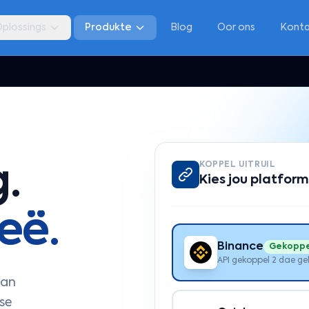
plossings
Produkte
Blog
Oor ons
Kont
KOPPEL UITRUIL
g.
Kies jou platform
eë.
Binance
Gekoppe
API gekoppel 2 dae ge
aan
se