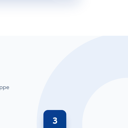
appe
3