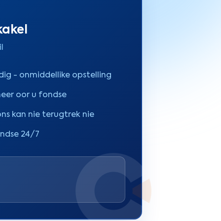
kakel
l
ig - onmiddellike opstelling
heer oor u fondse
ons kan nie terugtrek nie
ondse 24/7