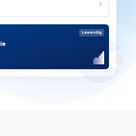
Lewendig
ie