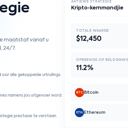
AKTIEWE STRATEGIE
tegie
Kripto-kernmandjie
TOTALE WAARDE
$12,450
sie maatstaf vanaf u
, 24/7.
OPBRENGS OP BELEGGIN
11.2%
oor alle gekoppelde uitruilings.
Bitcoin
BTC
itmes namens jou uitgevoer word.
Ethereum
ETH
tegie prestasie te verstaan.