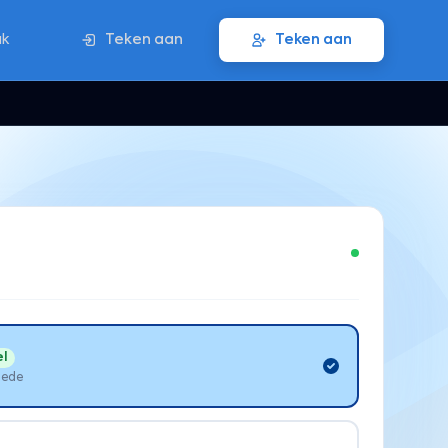
ak
Teken aan
Teken aan
l
lede