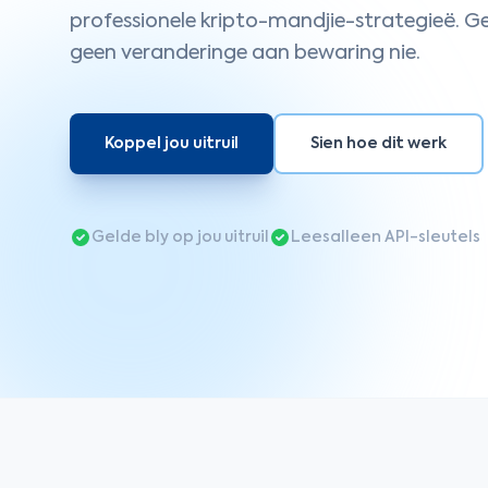
professionele kripto-mandjie-strategieë. G
geen veranderinge aan bewaring nie.
Koppel jou uitruil
Sien hoe dit werk
Gelde bly op jou uitruil
Leesalleen API-sleutels