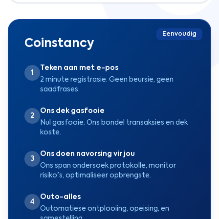
Eenvoudig
Coinstancy
Teken aan met e-pos
1
2 minute registrasie. Geen beursie, geen
saadfrases.
Ons dek gasfooie
2
Nul gasfooie. Ons bondel transaksies en dek
koste.
Ons doen navorsing vir jou
3
Ons span ondersoek protokolle, monitor
risiko's, optimaliseer opbrengste.
Outo-alles
4
Outomatiese ontplooiing, opeising, en
samestelling.