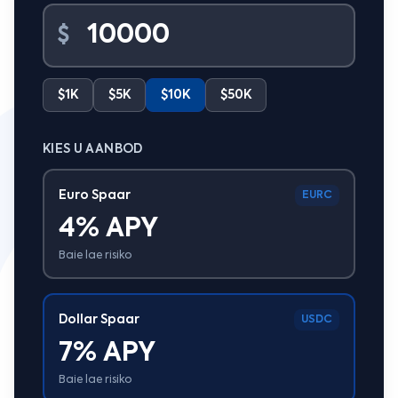
$
$1K
$5K
$10K
$50K
KIES U AANBOD
Euro Spaar
EURC
4% APY
Baie lae risiko
Dollar Spaar
USDC
7% APY
Baie lae risiko