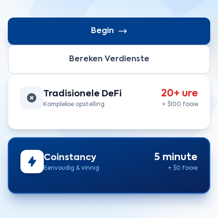
Begin
Bereken Verdienste
20+ ure
Tradisionele DeFi
Komplekse opstelling
+ $100 fooie
5 minute
Coinstancy
Eenvoudig & vinnig
+ $0 fooie