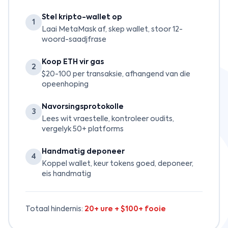
Stel kripto-wallet op
1
Laai MetaMask af, skep wallet, stoor 12-
woord-saadjfrase
Koop ETH vir gas
2
$20-100 per transaksie, afhangend van die
opeenhoping
Navorsingsprotokolle
3
Lees wit vraestelle, kontroleer oudits,
vergelyk 50+ platforms
Handmatig deponeer
4
Koppel wallet, keur tokens goed, deponeer,
eis handmatig
Totaal hindernis:
20+ ure + $100+ fooie