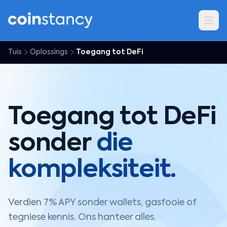
Tuis
Oplossings
Toegang tot DeFi
Toegang tot DeFi
sonder
die
kompleksiteit.
Verdien 7% APY sonder wallets, gasfooie of
tegniese kennis. Ons hanteer alles.