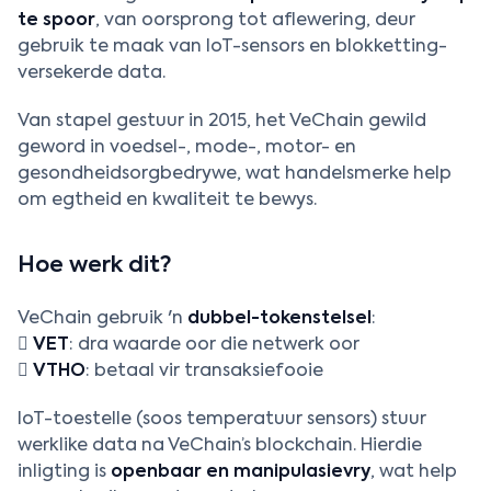
te spoor
, van oorsprong tot aflewering, deur
gebruik te maak van IoT-sensors en blokketting-
versekerde data.
Van stapel gestuur in 2015, het VeChain gewild
geword in voedsel-, mode-, motor- en
gesondheidsorgbedrywe, wat handelsmerke help
om egtheid en kwaliteit te bewys.
Hoe werk dit?
VeChain gebruik 'n
dubbel-tokenstelsel
:

VET
: dra waarde oor die netwerk oor

VTHO
: betaal vir transaksiefooie
IoT-toestelle (soos temperatuur sensors) stuur
werklike data na VeChain’s blockchain. Hierdie
inligting is
openbaar en manipulasievry
, wat help