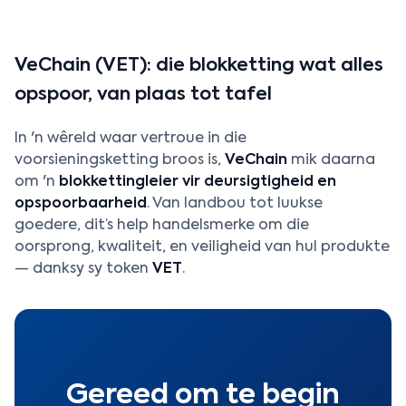
VeChain (VET): die blokketting wat alles
opspoor, van plaas tot tafel
In 'n wêreld waar vertroue in die
voorsieningsketting broos is,
VeChain
mik daarna
om 'n
blokkettingleier vir deursigtigheid en
opspoorbaarheid
. Van landbou tot luukse
goedere, dit’s help handelsmerke om die
oorsprong, kwaliteit, en veiligheid van hul produkte
— danksy sy token
VET
.
Gereed om te begin