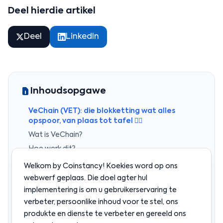
Deel hierdie artikel
Deel
LinkedIn
Inhoudsopgawe
VeChain (VET): die blokketting wat alles
opspoor, van plaas tot tafel 
Wat is VeChain?
Hoe werk dit?
Waarvoor word die VET-token gebruik?
Welkom by Coinstancy! Koekies word op ons
Werklike gebruiksgevalle
webwerf geplaas. Die doel agter hul
implementering is om u gebruikerservaring te
Waarom VeChain uitstaan
verbeter, persoonlike inhoud voor te stel, ons
Dinge om op te let
produkte en dienste te verbeter en gereeld ons
Opsomming