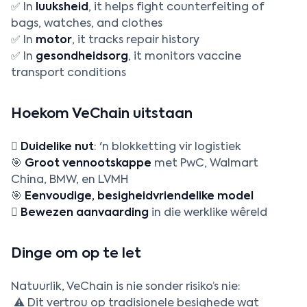
✅ In
luuksheid
, it helps fight counterfeiting of
bags, watches, and clothes
✅ In
motor
, it tracks repair history
✅ In
gesondheidsorg
, it monitors vaccine
transport conditions
Hoekom VeChain uitstaan

Duidelike nut
: 'n blokketting vir logistiek
🎯
Groot vennootskappe
met PwC, Walmart
China, BMW, en LVMH
🎯
Eenvoudige, besigheidvriendelike model

Bewezen aanvaarding
in die werklike wêreld
Dinge om op te let
Natuurlik, VeChain is nie sonder risiko’s nie:
⚠️ Dit vertrou op tradisionele besighede wat