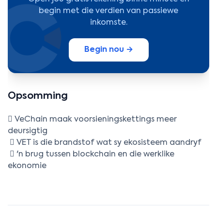
begin met die verdien van passiewe
inkomste.
Begin nou →
Opsomming
 VeChain maak voorsieningskettings meer
deursigtig
 VET is die brandstof wat sy ekosisteem aandryf
 'n brug tussen blockchain en die werklike
ekonomie