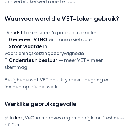
om verbruikersvertroue te bou.
Waarvoor word die VET-token gebruik?
Die
VET
token speel 'n paar sleutelrolle:

Genereer VTHO
vir transaksiefooie

Stoor waarde
in
voorsieningskettingbedrywighede
️
Ondersteun bestuur
— meer VET = meer
stemmag
Besighede wat VET hou, kry meer toegang en
invloed op die netwerk.
Werklike gebruiksgevalle
✅ In
kos
, VeChain proves organic origin or freshness
of fish