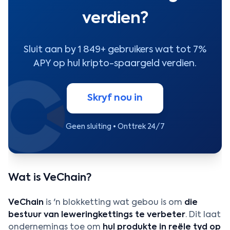
verdien?
Sluit aan by 1 849+ gebruikers wat tot 7%
APY op hul kripto-spaargeld verdien.
Skryf nou in
Geen sluiting • Onttrek 24/7
Wat is VeChain?
VeChain
is 'n blokketting wat gebou is om
die
bestuur van leweringkettings te verbeter
. Dit laat
ondernemings toe om
hul produkte in reële tyd op