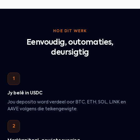
HOE DIT WERK
Eenvoudig, outomaties,
deursigtig
1
Jy belê in USDC
Jou deposito word verdeel oor BTC, ETH, SOL, LINK en
AAVE volgens die teikengewigte.
2