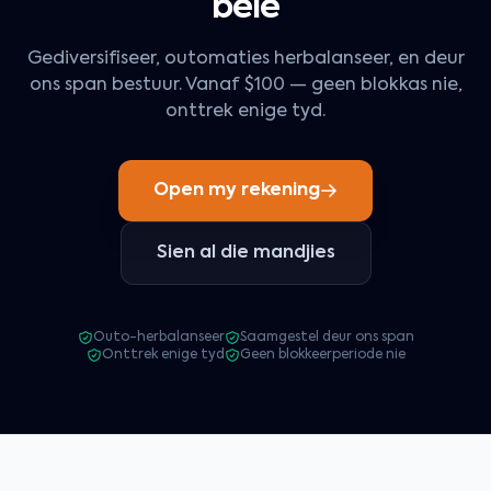
belê
Gediversifiseer, outomaties herbalanseer, en deur
ons span bestuur. Vanaf $100 — geen blokkas nie,
onttrek enige tyd.
Open my rekening
Sien al die mandjies
Outo-herbalanseer
Saamgestel deur ons span
Onttrek enige tyd
Geen blokkeerperiode nie