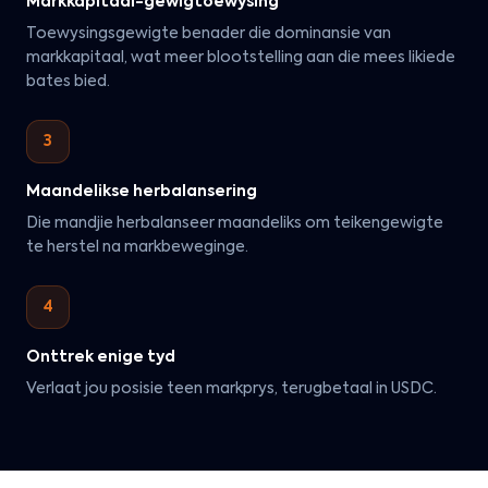
Markkapitaal-gewigtoewysing
Toewysingsgewigte benader die dominansie van
markkapitaal, wat meer blootstelling aan die mees likiede
bates bied.
3
Maandelikse herbalansering
Die mandjie herbalanseer maandeliks om teikengewigte
te herstel na markbeweginge.
4
Onttrek enige tyd
Verlaat jou posisie teen markprys, terugbetaal in USDC.