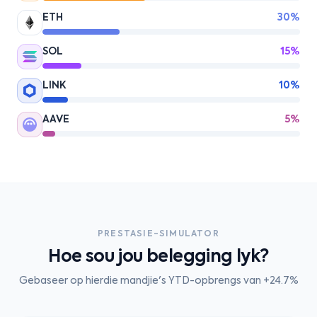
ETH
30%
SOL
15%
LINK
10%
AAVE
5%
PRESTASIE-SIMULATOR
Hoe sou jou belegging lyk?
Gebaseer op hierdie mandjie's YTD-opbrengs van +24.7%