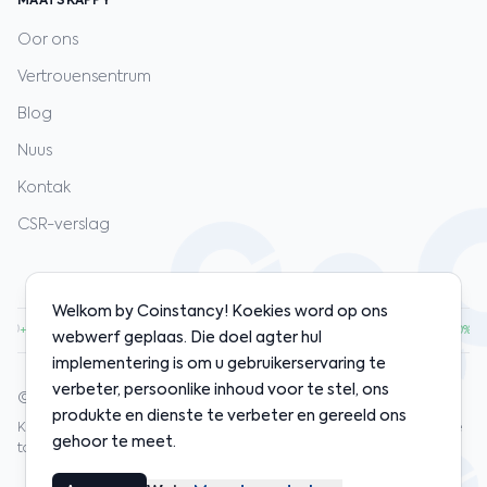
MAATSKAPPY
Oor ons
Vertrouensentrum
Blog
Nuus
Kontak
CSR-verslag
Welkom by Coinstancy! Koekies word op ons
.00
·
ETH
$1,920.00
·
SOL
$128.00
·
BNB
$598.00
·
+1.20%
+0.80%
+2.10%
+0.50%
webwerf geplaas. Die doel agter hul
implementering is om u gebruikerservaring te
verbeter, persoonlike inhoud voor te stel, ons
© 2020-2026 Coinstancy. Alle regte voorbehou.
produkte en dienste te verbeter en gereeld ons
Kripto-bate-beleggings hou risiko's in. Verlede prestasie waarborg nie
gehoor te meet.
toekomstige resultate nie.