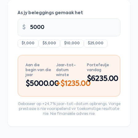
As jy beleggings gemaak het
$
$1,000
$5,000
$10,000
$25,000
Aan die
Jaar-tot-
Portefeulje
begin van die
datum
vandag
jaar
winste
$
6235.00
$
5000.00
+$
1235.00
Gebaseer op +24,7% jaar-tot-datum opbrengs. Vorige
prestasie is nie voorspellend vir toekomstige resultate
nie. Nie finansiële advies nie.