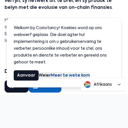
verfyn, sy netwerk uit te brei, en sy produk te
belyn met die evolusie van on-chain finansies
.
Hierdie teenwoordigheid in Cannes merk nog 'n
stap in Coinstancy’s groei, wat sy posisie versterk
Welkom by Coinstancy! Koekies word op ons
binne 'n vinnig ontwikkelende globale DeFi-
webwerf geplaas. Die doel agter hul
landskap.
implementering is om u gebruikerservaring te
verbeter, persoonlike inhoud voor te stel, ons
produkte en dienste te verbeter en gereeld ons
gehoor te meet.
Deel hierdie nuus
Aanvaar
Weier
Meer te wete kom
Afrikaans
Deel
LinkedIn
Verwante Nuus