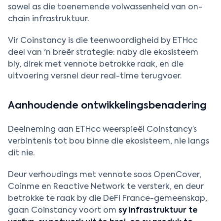
sowel as die toenemende volwassenheid van on-
chain infrastruktuur.
Vir Coinstancy is die teenwoordigheid by ETHcc
deel van 'n breër strategie: naby die ekosisteem
bly, direk met vennote betrokke raak, en die
uitvoering versnel deur real-time terugvoer.
Aanhoudende ontwikkelingsbenadering
Deelneming aan ETHcc weerspieël Coinstancy’s
verbintenis tot bou binne die ekosisteem, nie langs
dit nie.
Deur verhoudings met vennote soos OpenCover,
Coinme en Reactive Network te versterk, en deur
betrokke te raak by die DeFi France-gemeenskap,
gaan Coinstancy voort om
sy infrastruktuur te