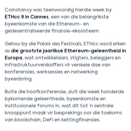
Coinstancy was teenwoordig hierdie week by
ETHcc 9 in Cannes
, een van die belangrikste
byeenkomste van die Ethereum- en
gedesentraliseerde finansie-ekosisteem.
Gehou by die Palais des Festivals, ETHcc word erken
as
die grootste jaarlikse Ethereum-geleentheid in
Europa
, wat ontwikkelaars, stigters, beleggers en
infrastruktuurverskaffers vir verskeie dae van
konferensies, werksessies en netwerking
byeenbring.
Buite die hoofkonferensie, sluit die week honderde
bykomende geleenthede, byeenkomste en
institusionele forums in, wat dit tot ’n sentrale
knooppunt maak vir besprekings oor die toekoms
van blockchain, DeFi en kettingfinansies.