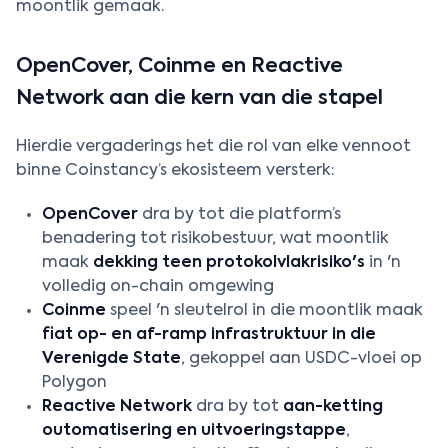
moontlik gemaak.
OpenCover, Coinme en Reactive
Network aan die kern van die stapel
Hierdie vergaderings het die rol van elke vennoot
binne Coinstancy’s ekosisteem versterk:
OpenCover
dra by tot die platform’s
benadering tot risikobestuur, wat moontlik
maak
dekking teen protokolvlakrisiko's
in 'n
volledig on-chain omgewing
Coinme
speel 'n sleutelrol in die moontlik maak
fiat op- en af-ramp infrastruktuur in die
Verenigde State
, gekoppel aan USDC-vloei op
Polygon
Reactive Network
dra by tot
aan-ketting
outomatisering en uitvoeringstappe
,